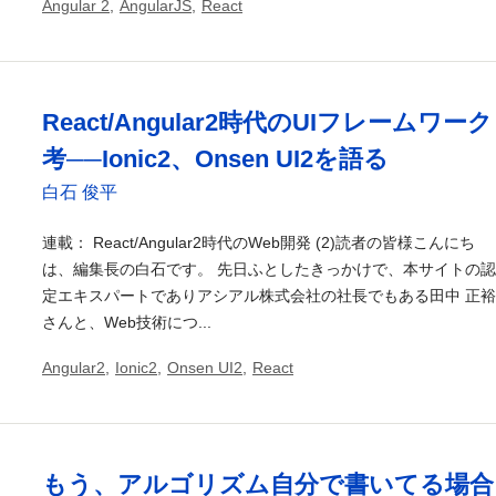
Angular 2
,
AngularJS
,
React
React/Angular2時代のUIフレームワーク
考──Ionic2、Onsen UI2を語る
白石 俊平
連載： React/Angular2時代のWeb開発 (2)読者の皆様こんにち
は、編集長の白石です。 先日ふとしたきっかけで、本サイトの認
定エキスパートでありアシアル株式会社の社長でもある田中 正裕
さんと、Web技術につ...
Angular2
,
Ionic2
,
Onsen UI2
,
React
もう、アルゴリズム自分で書いてる場合