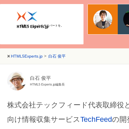
物江
日本マ
HTML5 Experts.jp
日本に、もっとエキスパートを。
Web
HTML5Experts.jp
白石 俊平
白石 俊平
HTML5 Experts.jp編集長
株式会社テックフィード代表取締役と
向け情報収集サービス
TechFeed
の開