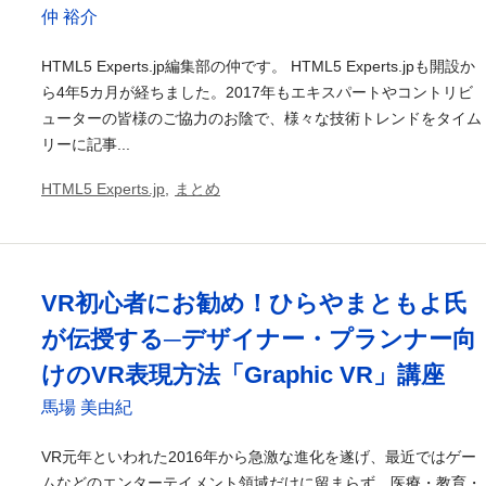
仲 裕介
HTML5 Experts.jp編集部の仲です。 HTML5 Experts.jpも開設か
ら4年5カ月が経ちました。2017年もエキスパートやコントリビ
ューターの皆様のご協力のお陰で、様々な技術トレンドをタイム
リーに記事...
HTML5 Experts.jp
,
まとめ
VR初心者にお勧め！ひらやまともよ氏
が伝授する─デザイナー・プランナー向
けのVR表現方法「Graphic VR」講座
馬場 美由紀
VR元年といわれた2016年から急激な進化を遂げ、最近ではゲー
ムなどのエンターテイメント領域だけに留まらず、医療・教育・