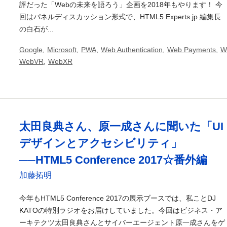
評だった「Webの未来を語ろう」企画を2018年もやります！ 今
回はパネルディスカッション形式で、HTML5 Experts.jp 編集長
の白石が...
Google
,
Microsoft
,
PWA
,
Web Authentication
,
Web Payments
,
W
WebVR
,
WebXR
太田良典さん、原一成さんに聞いた「UI
デザインとアクセシビリティ」
──HTML5 Conference 2017☆番外編
加藤拓明
今年もHTML5 Conference 2017の展示ブースでは、私ことDJ
KATOの特別ラジオをお届けしていました。今回はビジネス・ア
ーキテクツ太田良典さんとサイバーエージェント原一成さんをゲ