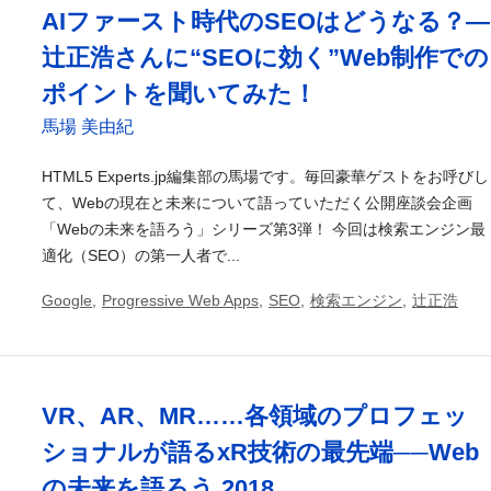
AIファースト時代のSEOはどうなる？―
辻正浩さんに“SEOに効く”Web制作での
ポイントを聞いてみた！
馬場 美由紀
HTML5 Experts.jp編集部の馬場です。毎回豪華ゲストをお呼びし
て、Webの現在と未来について語っていただく公開座談会企画
「Webの未来を語ろう」シリーズ第3弾！ 今回は検索エンジン最
適化（SEO）の第一人者で...
Google
,
Progressive Web Apps
,
SEO
,
検索エンジン
,
辻正浩
VR、AR、MR……各領域のプロフェッ
ショナルが語るxR技術の最先端──Web
の未来を語ろう 2018