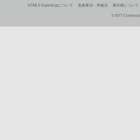
HTML5 Experts.jpについて
免責事項・準拠法
著作権について
© NTT Communica