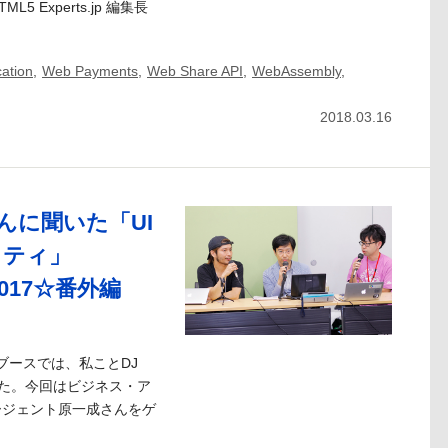
Experts.jp 編集長
ation
,
Web Payments
,
Web Share API
,
WebAssembly
,
2018.03.16
んに聞いた「UI
リティ」
 2017☆番外編
の展示ブースでは、私ことDJ
した。今回はビジネス・ア
ージェント原一成さんをゲ