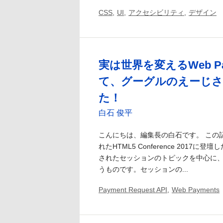
CSS
,
UI
,
アクセシビリティ
,
デザイン
実は世界を変えるWeb Pa
て、グーグルのえーじ
た！
白石 俊平
こんにちは、編集長の白石です。 この記
れたHTML5 Conference 2017
されたセッションのトピックを中心に
うものです。セッションの...
Payment Request API
,
Web Payments