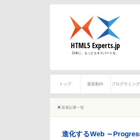
俊平
perts.jp編集長
HTML5 Experts.jp
眞隆
日本に、もっとエキスパートを。
トップ
最新動向
プログラミング
新着記事一覧
進化するWeb ～Progressi