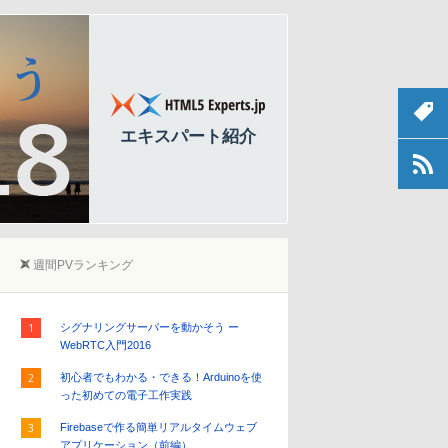
白石 俊平
加藤拓明
HTML5 Experts.jp編集長
エキスパート紹介
川田寛
矢倉 眞隆
クシブ株式会社
myakura
週間PVランキング
シグナリングサーバーを動かそう ー
WebRTC入門2016
初心者でもわかる・できる！Arduinoを使
った初めての電子工作実践
Firebaseで作る簡単リアルタイムウェブ
アプリケーション（前編）