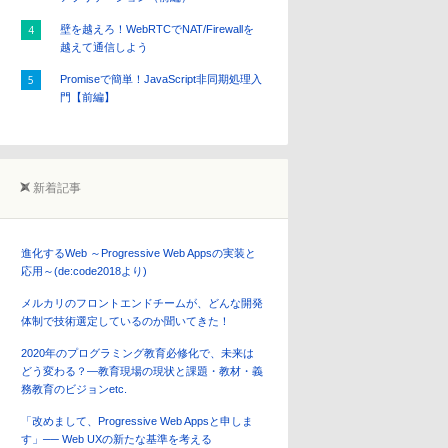
壁を越えろ！WebRTCでNAT/Firewallを
越えて通信しよう
Promiseで簡単！JavaScript非同期処理入
門【前編】
新着記事
進化するWeb ～Progressive Web Appsの実装と
応用～(de:code2018より)
メルカリのフロントエンドチームが、どんな開発
体制で技術選定しているのか聞いてきた！
2020年のプログラミング教育必修化で、未来は
どう変わる？―教育現場の現状と課題・教材・義
務教育のビジョンetc.
「改めまして、Progressive Web Appsと申しま
す」── Web UXの新たな基準を考える