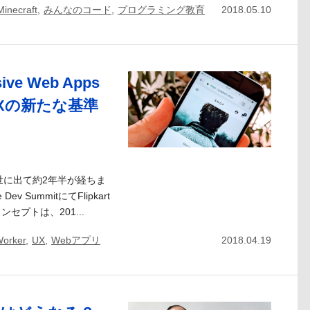
Minecraft
,
みんなのコード
,
プログラミング教育
2018.05.10
e Web Apps
UXの新たな基準
ードが世に出て約2年半が経ちま
v SummitにてFlipkart
プトは、201...
Worker
,
UX
,
Webアプリ
2018.04.19