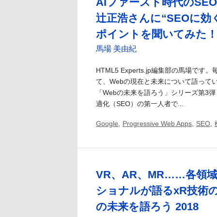
AIファースト時代のSE
辻正浩さんに“SEOに効
ポイントを聞いてみた
馬場 美由紀
HTML5 Experts.jp編集部の馬場
て、Webの現在と未来について語って
「Webの未来を語ろう」シリーズ第3弾
適化（SEO）の第一人者で...
Google
,
Progressive Web Apps
,
SEO
,
VR、AR、MR……各領
ショナルが語るxR技術の
の未来を語ろう 2018