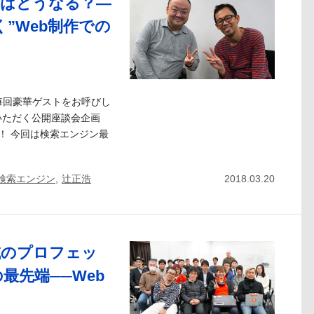
Oはどうなる？―
く”Web制作での
！
です。毎回豪華ゲストをお呼びし
いただく公開座談会企画
！ 今回は検索エンジン最
検索エンジン
,
辻正浩
2018.03.20
域のプロフェッ
最先端──Web