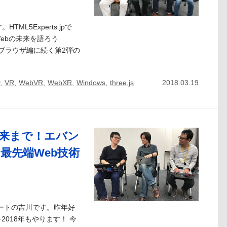
TML5Experts.jpで
ebの未来を語ろう
 ブラウザ編に続く第2弾の
,
VR
,
WebVR
,
WebXR
,
Windows
,
three.js
2018.03.19
未来まで！エバン
最先端Web技術
キスパートの吉川です。昨年好
2018年もやります！ 今