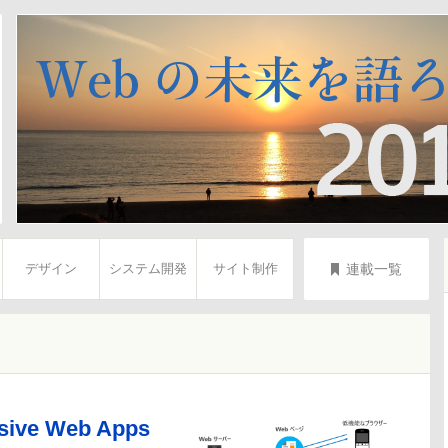
物江 修
ちゃんとく
宇都宮佑亮
日本マイクロソフト株式会社
dotstudio株式会社
Webエバンジェリスト
石井宏治
高津戸壮
花谷拓磨
グーグル
株式会社ピクセルグリッド
ピ
デザイン
システム開発
サイト制作
連載一覧
ve Web Apps