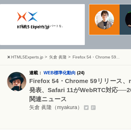
物江
日本マ
HTML5 Experts.jp
日本に、もっとエキスパートを。
Web
HTML5Experts.jp
矢倉 眞隆
Firefox 54・Chrome 59...
連載：
WEB標準化動向
(24)
Firefox 54・Chrome 59リリース、mac
発表、Safari 11がWebRTC対応─
関連ニュース
矢倉 眞隆
（myakura）