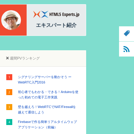
白石 俊平
加藤拓明
HTML5 Experts.jp編集長
エキスパート紹介
週間PVランキング
シグナリングサーバーを動かそう ー
WebRTC入門2016
初心者でもわかる・できる！Arduinoを使
った初めての電子工作実践
壁を越えろ！WebRTCでNAT/Firewallを
越えて通信しよう
Firebaseで作る簡単リアルタイムウェブ
アプリケーション（前編）