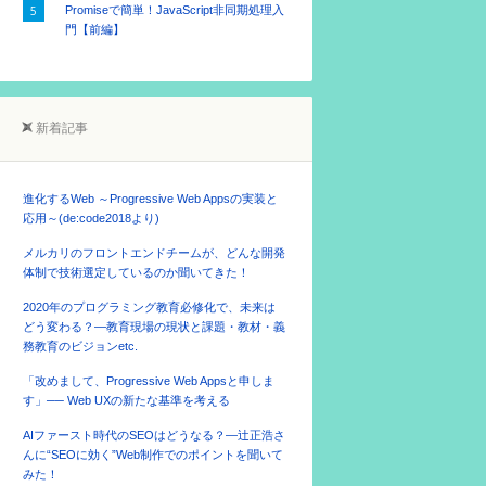
Promiseで簡単！JavaScript非同期処理入
門【前編】
新着記事
進化するWeb ～Progressive Web Appsの実装と
応用～(de:code2018より)
メルカリのフロントエンドチームが、どんな開発
体制で技術選定しているのか聞いてきた！
2020年のプログラミング教育必修化で、未来は
どう変わる？―教育現場の現状と課題・教材・義
務教育のビジョンetc.
「改めまして、Progressive Web Appsと申しま
す」── Web UXの新たな基準を考える
AIファースト時代のSEOはどうなる？―辻正浩さ
んに“SEOに効く”Web制作でのポイントを聞いて
みた！