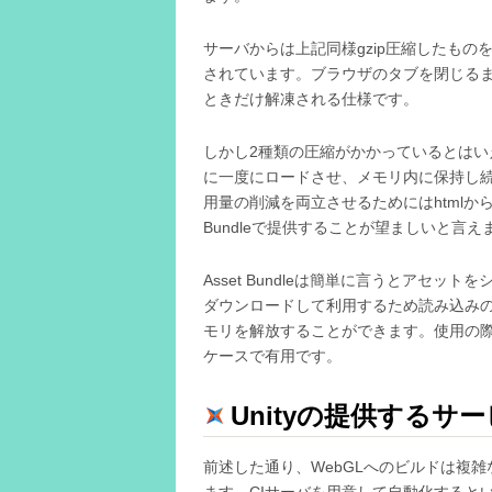
サーバからは上記同様gzip圧縮したもの
されています。ブラウザのタブを閉じる
ときだけ解凍される仕様です。
しかし2種類の圧縮がかかっているとは
に一度にロードさせ、メモリ内に保持し
用量の削減を両立させるためにはhtmlか
Bundleで提供することが望ましいと言え
Asset Bundleは簡単に言うとアセ
ダウンロードして利用するため読み込み
モリを解放することができます。使用の際
ケースで有用です。
Unityの提供するサ
前述した通り、WebGLへのビルドは複