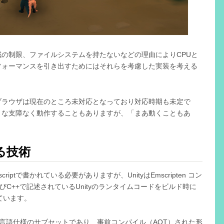
の制限、ファイルシステムを持たないなどの理由によりCPUと
フォーマンスを引き出すためにはそれらを考慮した実装を考える
ブラウザは現在のところ未対応となっており対応時期も未定で
きな支障なく動作することもありますが、「まあ動くこともあ
。
える技術
riptで書かれている必要がありますが、UnityはEmscripten コン
C++で記述されているUnityのランタイムコードをビルド時に
ルしています。
cript言語仕様のサブセットであり、事前コンパイル（AOT）された形