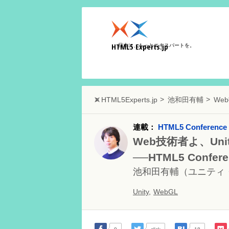
HTML5 Experts.jp
日本に、もっとエキスパートを。
HTML5Experts.jp
池和田有輔
We
連載：
HTML5 Conference
Web技術者よ、Uni
──HTML5 Conf
池和田有輔
（ユニティ
Unity
,
WebGL