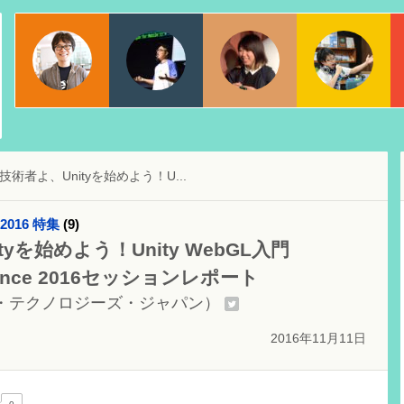
物江 修
ちゃんとく
宇都宮佑亮
日本マイクロソフト株式会社
dotstudio株式会社
Webエバンジェリスト
b技術者よ、Unityを始めよう！U...
 2016 特集
(9)
tyを始めよう！Unity WebGL入門
erence 2016セッションレポート
・テクノロジーズ・ジャパン）
2016年11月11日