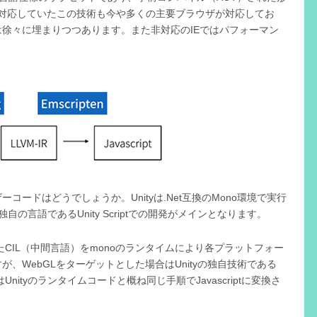
みに対応していたこの技術も今や多くの主要ブラウザが対応してお
徐々に埋まりつつあります。また非対応のIEではパフォーマン
ードはどうでしょうか。Unityは.Net互換のMono環境で実行
自の言語であるUnity Scriptでの開発がメインとなります。
れたCIL（中間言語）をmonoのランタイムにより各プラットフォー
、WebGLをターゲットとした場合はUnityの独自技術である
Unityのランタイムコードと概ね同じ手順でJavascriptに変換さ