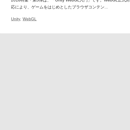
2016特集・第5弾は、「Unity WebGL入門」です。WebGL正式対
応により、ゲームをはじめとしたブラウザコンテン...
Unity
,
WebGL