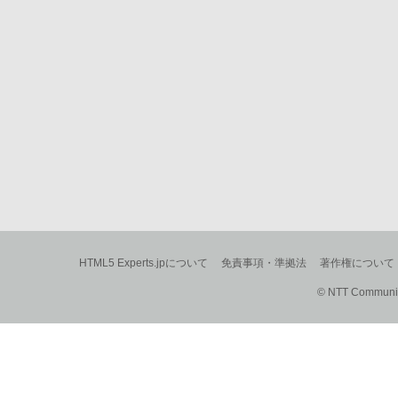
HTML5 Experts.jpについて
免責事項・準拠法
著作権について
© NTT Communica