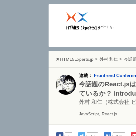
HTML5 Experts.jp
日本に、もっとエキスパートを。
HTML5Experts.jp
外村 和仁
今話題の
連載：
Frontrend Confer
今話題のReact.
ているか？ Introduct
外村 和仁
（株式会社 
JavaScript
,
React.js