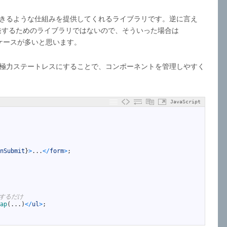
管理できるような仕組みを提供してくれるライブラリです。逆に言え
発するためのライブラリではないので、そういった場合は
がいいケースが多いと思います。
ントを極力ステートレスにすることで、コンポーネントを管理しやすく
JavaScript
nSubmit
}
>
.
.
.
<
/
form
>
;
築するだけ
ap
(
.
.
.
)
<
/
ul
>
;