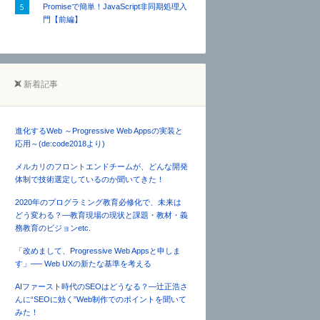
Promiseで簡単！JavaScript非同期処理入
門【前編】
新着記事
進化するWeb ～Progressive Web Appsの実装と
応用～(de:code2018より)
メルカリのフロントエンドチームが、どんな開発
体制で技術選定しているのか聞いてきた！
2020年のプログラミング教育必修化で、未来は
どう変わる？―教育現場の現状と課題・教材・義
務教育のビジョンetc.
「改めまして、Progressive Web Appsと申しま
す」── Web UXの新たな基準を考える
AIファースト時代のSEOはどうなる？―辻正浩さ
んに“SEOに効く”Web制作でのポイントを聞いて
みた！