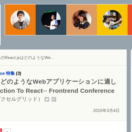
物江 修
ちゃんとく
宇都宮佑亮
日本マイクロソフト株式会社
dotstudio株式会社
Webエバンジェリスト
React.jsはどのようなWe...
ence 特集
(3)
jsはどのようなWebアプリケーションに適し
ion To React─ Frontrend Conference
ピクセルグリッド）
2015年3月4日