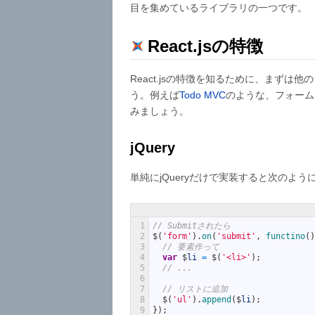
目を集めているライブラリの一つです。
React.jsの特徴
React.jsの特徴を知るために、まず
う。例えば
Todo MVC
のような、フォーム
みましょう。
jQuery
単純にjQueryだけで実装すると次のよ
1
// Submitされたら
2
$
(
'form'
)
.
on
(
'submit'
,
functino
(
)
3
// 要素作って
4
var
$
li
=
$
(
'<li>'
)
;
5
// ...
6
7
// リストに追加
8
$
(
'ul'
)
.
append
(
$
li
)
;
9
}
)
;