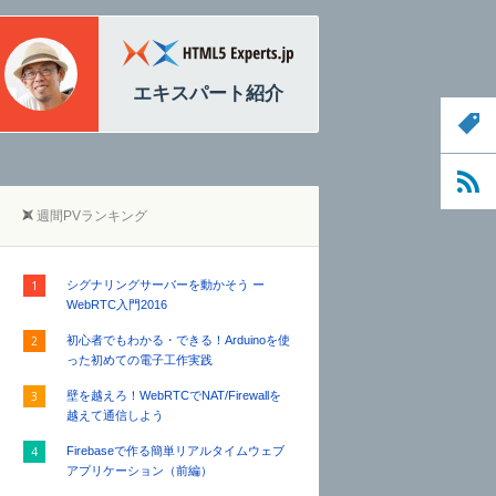
白石 俊平
加藤拓明
HTML5 Experts.jp編集長
エキスパート紹介
週間PVランキング
シグナリングサーバーを動かそう ー
WebRTC入門2016
初心者でもわかる・できる！Arduinoを使
った初めての電子工作実践
壁を越えろ！WebRTCでNAT/Firewallを
越えて通信しよう
Firebaseで作る簡単リアルタイムウェブ
アプリケーション（前編）