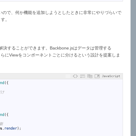
いので、何か機能を追加しようとしたときに非常にやりづらいで
ます。
度解決することができます。Backbone.jsはデータは管理する
、さらにViewをコンポーネントごとに分けるという設計を提案しま
JavaScript
nd
(
{
だけ
nd
(
{
新
s
.
render
)
;