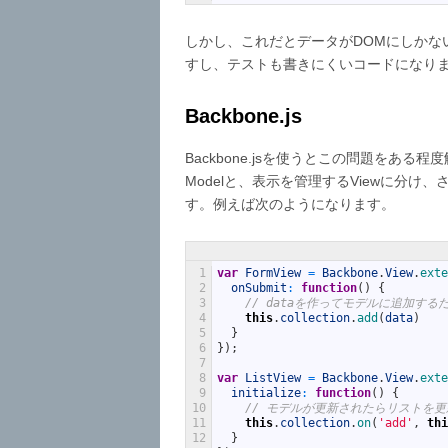
しかし、これだとデータがDOMにしかな
すし、テストも書きにくいコードになり
Backbone.js
Backbone.jsを使うとこの問題をある程
Modelと、表示を管理するViewに分け
す。例えば次のようになります。
1
var
FormView
=
Backbone
.
View
.
exte
2
onSubmit
:
function
(
)
{
3
// dataを作ってモデルに追加する
4
this
.
collection
.
add
(
data
)
5
}
6
}
)
;
7
8
var
ListView
=
Backbone
.
View
.
exte
9
initialize
:
function
(
)
{
10
// モデルが更新されたらリストを更
11
this
.
collection
.
on
(
'add'
,
thi
12
}