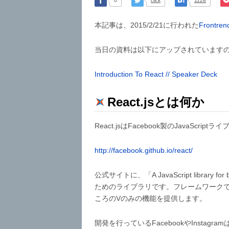
0
click
1128
本記事は、2015/2/21に行われた
Frontren
当日の資料は以下にアップされています
Introduction To React // Speaker Deck
React.jsとは何か
React.jsはFacebook製のJavaScript
http://facebook.github.io/react/
公式サイトに、「A JavaScript library fo
ためのライブラリです。フレームワークで
ころのVのみの機能を提供します。
開発を行っているFacebookやInstagr