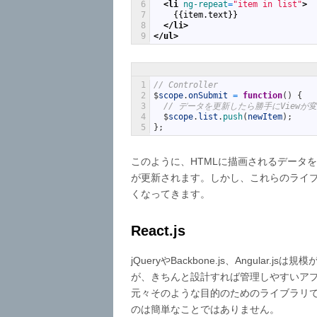
6
<li 
ng-repeat
=
"item in list"
>
7
    {{item.text}}
8
</li>
9
</ul>
1
// Controller
2
$
scope
.
onSubmit
=
function
(
)
{
3
// データを更新したら勝手にViewが
4
$
scope
.
list
.
push
(
newItem
)
;
5
}
;
このように、HTMLに描画されるデータを記
が更新されます。しかし、これらのライ
くなってきます。
React.js
jQueryやBackbone.js、Angul
が、きちんと設計すれば管理しやすいア
元々そのような目的のためのライブラリ
のは簡単なことではありません。