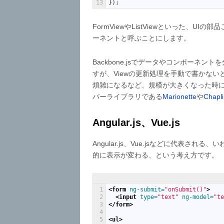
13
}
)
;
FormViewやListViewといった、
ーネントと呼ぶことにします。
Backbone.jsでデータやコンポー
すが、Viewの更新処理を手動で書かないと
煩雑になるなど、規模が大きくなった時にス
パーライブラリである
Marionette
や
Chapl
Angular.js、Vue.js
Angular.js、Vue.jsなどに代表
的に表示が変わる、という考え方です。
1
<form 
ng-submit
=
"onSubmit()"
>
2
<input 
type
=
"text"
ng-model
=
"te
3
</form>
4
5
<ul>