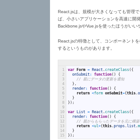
React.jsは、規模が大きくなっても
ば、小さいアプリケーションを高速に開
Backbone.jsやVue.jsを使ったほう
React.jsの特徴として、コンポーネ
するというものがあります。
1
var
Form
=
React
.
createClass
(
{
2
onSubmit
:
function
(
)
{
3
// 親にデータの更新を通知
4
}
,
5
render
:
function
(
)
{
6
return
<
form 
onSubmit
=
{
this
.
o
7
}
8
}
)
;
9
10
var
List
=
React
.
createClass
(
{
11
render
:
function
(
)
{
12
// 親からもらったデータを元に構
13
return
<
ul
>
{
this
.
props
.
list
.
m
14
}
15
}
)
;