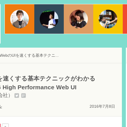
物江 修
ちゃんとく
宇都宮佑亮
日本マイクロソフト株式会社
dotstudio株式会社
Webエバンジェリスト
ebのUIを速くする基本テクニ...
Iを速くする基本テクニックがわかる
6 High Performance Web UI
会社）
ル
2016年7月8日