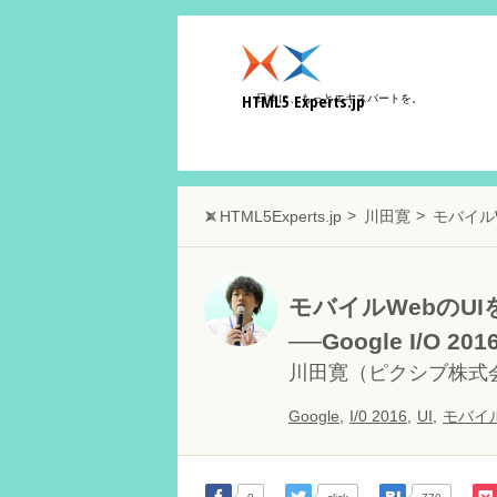
HTML5 Experts.jp
日本に、もっとエキスパートを。
HTML5Experts.jp
川田寛
モバイルW
モバイルWebのU
──Google I/O 201
川田寛
（ピクシブ株式
Google
,
I/0 2016
,
UI
,
モバイ