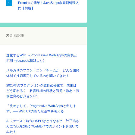
Promiseで簡単！JavaScript非同期処理入
門【前編】
新着記事
進化するWeb ～Progressive Web Appsの実装と
応用～(de:code2018より)
メルカリのフロントエンドチームが、どんな開発
体制で技術選定しているのか聞いてきた！
2020年のプログラミング教育必修化で、未来は
どう変わる？―教育現場の現状と課題・教材・義
務教育のビジョンetc.
「改めまして、Progressive Web Appsと申しま
す」── Web UXの新たな基準を考える
AIファースト時代のSEOはどうなる？―辻正浩さ
んに“SEOに効く”Web制作でのポイントを聞いて
みた！