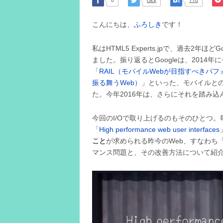
0
click
770
こんにちは、
ふろしき
です！
私はHTML5 Experts.jpで、過去2年
ました。振り返るとGoogleは、2014年に
「
RAIL（モバイルWebが目指すべきパ
振る舞うWeb）
」といった、モバイルとの
た。今年2016年は、さらにそれを踏み
今回のI/Oで取り上げるのもそのひとつ。毎度お馴染
「
High performance web user interfaces
こと
が求められる昨今のWeb、すなわち「Pro
マンス問題と、その改善方法について紹