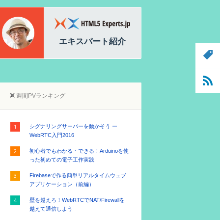
白石 俊平
加藤拓明
HTML5 Experts.jp編集長
エキスパート紹介
週間PVランキング
シグナリングサーバーを動かそう ー
WebRTC入門2016
初心者でもわかる・できる！Arduinoを使
った初めての電子工作実践
Firebaseで作る簡単リアルタイムウェブ
アプリケーション（前編）
壁を越えろ！WebRTCでNAT/Firewallを
越えて通信しよう