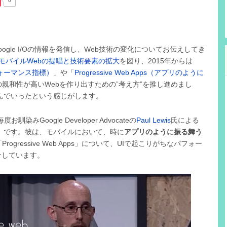
0
ほどGoogle I/Oの情報を発信し、Web技術の変化についてお伝えしてき
モバイルWebの提唱と技術要素の拡大
を図り、2015年からは
フォーマンス指標）
」や「
Progressive Web Apps（アプリのように
親和性が高いWebを作り出すための”考え方”を推し進めまし
込んでいったという感じがします。
みGoogle Developer Advocateの
Paul Lewis
氏による
」です。彼は、モバイルにおいて、時に
アプリのように振る舞う
gressive Web Apps」について、UIで起こりがちなパフォー
介しています。