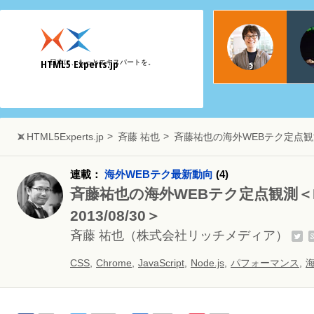
物江
日本マ
HTML5 Experts.jp
日本に、もっとエキスパートを。
Web
HTML5Experts.jp
斉藤 祐也
斉藤祐也の海外WEBテク定点観測＜
連載：
海外WEBテク最新動向
(4)
斉藤祐也の海外WEBテク定点観測＜Issue.
2013/08/30＞
斉藤 祐也
（株式会社リッチメディア）
CSS
,
Chrome
,
JavaScript
,
Node.js
,
パフォーマンス
,