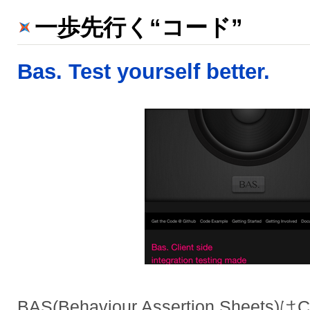
一歩先行く“コード”
Bas. Test yourself better.
BAS(Behaviour Assertion She