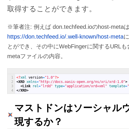
取得することができます。
※筆者注: 例えば don.techfeed.ioのhost-meta
https://don.techfeed.io/.well-known/host-meta
とができ、その中にWebFingerに関するURLも
metaファイルの内容。
1
<?
xml 
version
=
"1.0"
?>
2
<XRD 
xmlns
=
"http://docs.oasis-open.org/ns/xri/xrd-1.0"
>
3
<Link 
rel
=
"lrdd"
type
=
"application/xrd+xml"
template
=
4
</XRD>
マストドンはソーシャル
現するか？