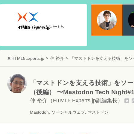
物江
日本マ
HTML5 Experts.jp
日本に、もっとエキスパートを。
Web
HTML5Experts.jp
仲 裕介
「マストドンを支える技術」をソー
「マストドンを支える技術」をソー
（後編） 〜Mastodon Tech Nig
仲 裕介
（HTML5 Experts.jp副編集長）
Mastodon
,
ソーシャルウェブ
,
マストドン