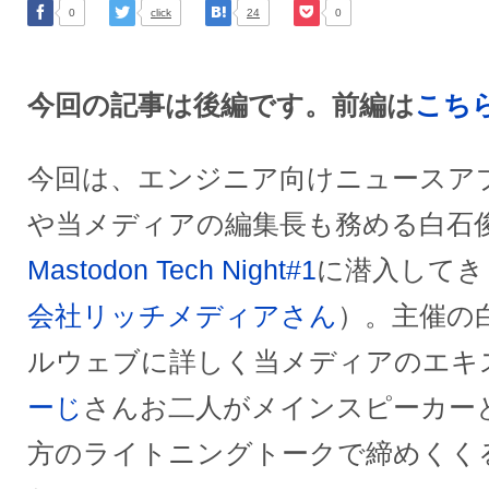
0
click
24
0
今回の記事は後編です。前編は
こち
今回は、エンジニア向けニュースア
や当メディアの編集長も務める白石
Mastodon Tech Night#1
に潜入してき
会社リッチメディアさん
）。主催の
ルウェブに詳しく当メディアのエキ
ーじ
さんお二人がメインスピーカー
方のライトニングトークで締めくく