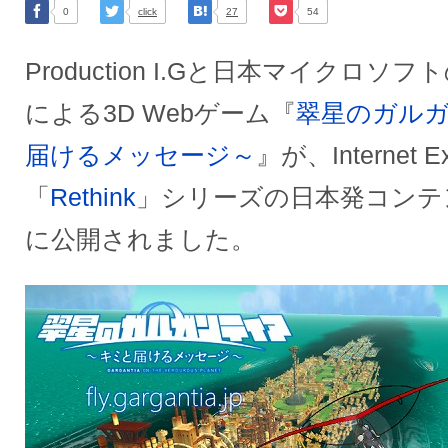
0
click
27
54
Production I.Gと日本マイクロ
による3D Webゲーム『
翠星のガル
届けるメッセージ～
』が、Internet
「
Rethink
」シリーズの日本発コンテ
に公開されました。