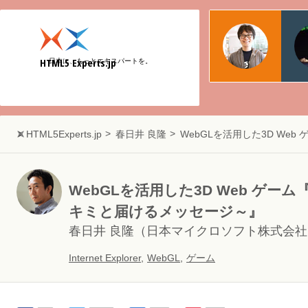
物江
日本マ
HTML5 Experts.jp
日本に、もっとエキスパートを。
Web
HTML5Experts.jp
春日井 良隆
WebGLを活用した3D Web ゲ
WebGLを活用した3D Web ゲ
キミと届けるメッセージ～』
春日井 良隆
（日本マイクロソフト株式会社 
Internet Explorer
,
WebGL
,
ゲーム