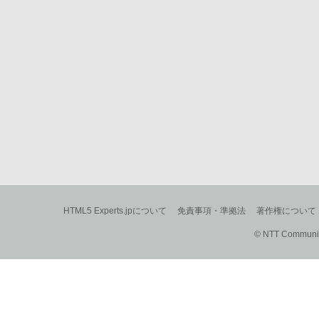
HTML5 Experts.jpについて
免責事項・準拠法
著作権について
© NTT Communica