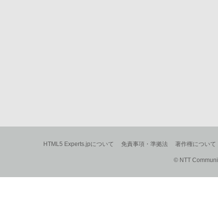
HTML5 Experts.jpについて
免責事項・準拠法
著作権について
© NTT Communica