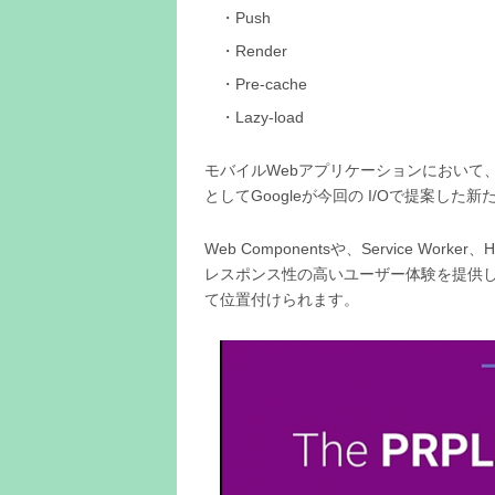
Push
Render
Pre-cache
Lazy-load
モバイルWebアプリケーションにおいて
としてGoogleが今回の I/Oで提案し
Web Componentsや、Service Work
レスポンス性の高いユーザー体験を提供し
て位置付けられます。