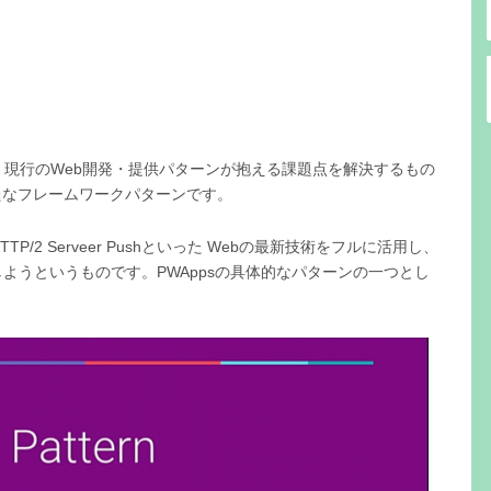
、現行のWeb開発・提供パターンが抱える課題点を解決するもの
た新たなフレームワークパターンです。
er、HTTP/2 Serveer Pushといった Webの最新技術をフルに活用し、
ようというものです。PWAppsの具体的なパターンの一つとし