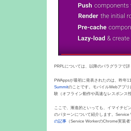
PRPLについては、以降のパラグラフで詳
PWAppsが最初に発表されたのは、昨年1
Summit
のことです。モバイルWebアプ
験（オフライン動作や高速なレスポンス
ここで、漸進的といっても、イマイチピンと来
のパターンについて紹介します。Service 
の記事
（Service WorkerのChrom