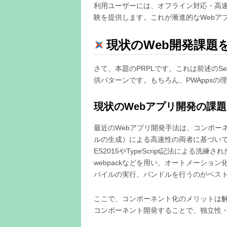
利用ユーザーには、オフライン対応・高
験を提供します。これが漸進的なWebア
現状のWeb開発課題を
さて、本題のPRPLです。これは前述のSer
供パターンです。もちろん、PWAppsの
現状のWebアプリ開発の課
最近のWebアプリ開発手法は、コンポー
ルの生成）による高速性の両者に基づいていま
ES2015やTypeScript記法による
webpackなどを用い、オートメーシ
パイルの実行、バンドルを行うのがベス
ここで、コンポーネント化のメリットは解
コンポーネント開発することで、独立性