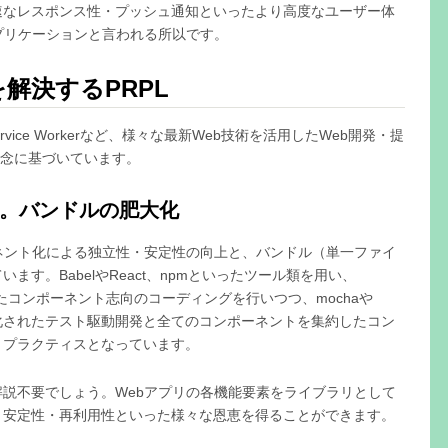
速なレスポンス性・プッシュ通知といったより高度なユーザー体
プリケーションと言われる所以です。
解決するPRPL
vice Workerなど、様々な最新Web技術を活用したWeb開発・提
理念に基づいています。
題。バンドルの肥大化
ネント化による独立性・安定性の向上と、バンドル（単一ファイ
す。BabelやReact、npmといったツール類を用い、
洗練されたコンポーネント志向のコーディングを行いつつ、mochaや
ョン化されたテスト駆動開発と全てのコンポーネントを集約したコン
トプラクティスとなっています。
説不要でしょう。Webアプリの各機能要素をライブラリとして
・安定性・再利用性といった様々な恩恵を得ることができます。