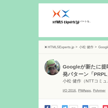
HTML5 Experts.jp
日本に、もっとエキスパートを。
HTML5Experts.jp
小松 健作
Goog
Googleが新たに提唱
発パターン「PRP
小松 健作
（NTTコミ
I/O 2016
,
PWApps
,
Polymer