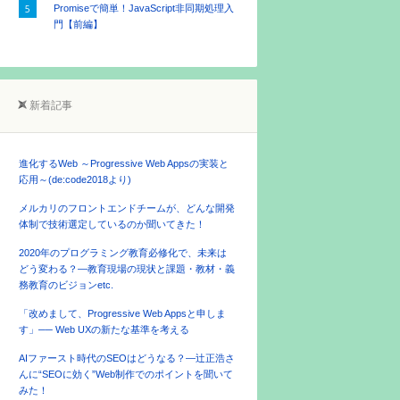
Promiseで簡単！JavaScript非同期処理入
門【前編】
新着記事
進化するWeb ～Progressive Web Appsの実装と
応用～(de:code2018より)
メルカリのフロントエンドチームが、どんな開発
体制で技術選定しているのか聞いてきた！
2020年のプログラミング教育必修化で、未来は
どう変わる？―教育現場の現状と課題・教材・義
務教育のビジョンetc.
「改めまして、Progressive Web Appsと申しま
す」── Web UXの新たな基準を考える
AIファースト時代のSEOはどうなる？―辻正浩さ
んに“SEOに効く”Web制作でのポイントを聞いて
みた！