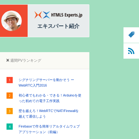
白石 俊平
加藤拓明
HTML5 Experts.jp編集長
エキスパート紹介
週間PVランキング
シグナリングサーバーを動かそう ー
WebRTC入門2016
初心者でもわかる・できる！Arduinoを使
った初めての電子工作実践
壁を越えろ！WebRTCでNAT/Firewallを
越えて通信しよう
Firebaseで作る簡単リアルタイムウェブ
アプリケーション（前編）