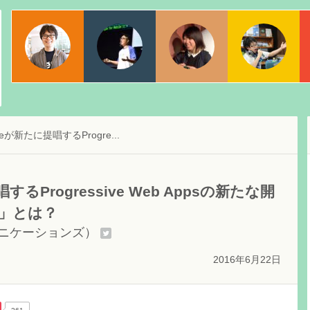
物江 修
ちゃんとく
宇都宮佑亮
日本マイクロソフト株式会社
dotstudio株式会社
Webエバンジェリスト
leが新たに提唱するProgre...
するProgressive Web Appsの新たな開
L」とは？
ュニケーションズ）
2016年6月22日