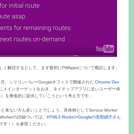
しく解説するとして、まず最初にPWAppsについて概説します。
1月。シリコンバレーGoogleオフィスで開催された
Chrome Dev
リにメインターゲットをおき、ネイティブアプリに近いユーザー体
性）を漸進的に提供していこうという考え方です。
ない方も多いことでしょう。具体例としてService Worker
Workerの詳細ついては、
HTML5 Rocks
や
Googleの安田絹子さん
e実装者です！）を参照ください。