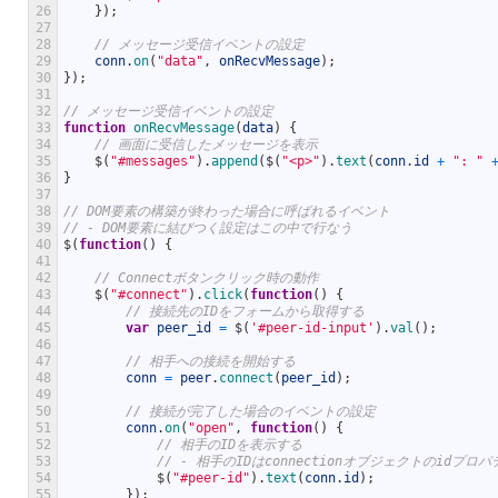
26
}
)
;
27
28
// メッセージ受信イベントの設定
29
conn
.
on
(
"data"
,
onRecvMessage
)
;
30
}
)
;
31
32
// メッセージ受信イベントの設定
33
function
onRecvMessage
(
data
)
{
34
// 画面に受信したメッセージを表示
35
$
(
"#messages"
)
.
append
(
$
(
"<p>"
)
.
text
(
conn
.
id
+
": "
36
}
37
38
// DOM要素の構築が終わった場合に呼ばれるイベント
39
// - DOM要素に結びつく設定はこの中で行なう
40
$
(
function
(
)
{
41
42
// Connectボタンクリック時の動作
43
$
(
"#connect"
)
.
click
(
function
(
)
{
44
// 接続先のIDをフォームから取得する
45
var
peer_id
=
$
(
'#peer-id-input'
)
.
val
(
)
;
46
47
// 相手への接続を開始する
48
conn
=
peer
.
connect
(
peer_id
)
;
49
50
// 接続が完了した場合のイベントの設定
51
conn
.
on
(
"open"
,
function
(
)
{
52
// 相手のIDを表示する
53
// - 相手のIDはconnectionオブジェクトのidプ
54
$
(
"#peer-id"
)
.
text
(
conn
.
id
)
;
55
}
)
;