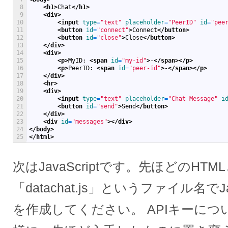
8
<h1>
Chat
</h1>
9
<div>
10
<input 
type
=
"text"
placeholder
=
"PeerID"
id
=
"pee
11
<button 
id
=
"connect"
>
Connect
</button>
12
<button 
id
=
"close"
>
Close
</button>
13
</div>
14
<div>
15
<p>
MyID: 
<span 
id
=
"my-id"
>
-
</span>
</p>
16
<p>
PeerID: 
<span 
id
=
"peer-id"
>
-
</span>
</p>
17
</div>
18
<hr>
19
<div>
20
<input 
type
=
"text"
placeholder
=
"Chat Message"
i
21
<button 
id
=
"send"
>
Send
</button>
22
</div>
23
<div 
id
=
"messages"
>
</div>
24
</body>
25
</html>
次はJavaScriptです。先ほどのH
「datachat.js」というファイル名でJ
を作成してください。 APIキーに