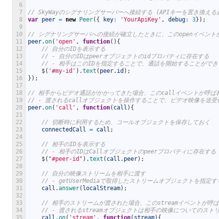
6
7
// SkyWayのシグナリングサーバーへ接続する (APIキーを置き換え
8
var
peer
=
new
Peer
(
{
key
:
'YourApiKey'
,
debug
:
3
}
)
;
9
10
// シグナリングサーバへの接続が確立したときに、このopenイベント
11
peer
.
on
(
'open'
,
function
(
)
{
12
// 自分のIDを表示する
13
// - 自分のIDはpeerオブジェクトのidプロパティに存在する
14
// - 相手はこのIDを指定することで、通話を開始することができ
15
$
(
'#my-id'
)
.
text
(
peer
.
id
)
;
16
}
)
;
17
18
// 相手からビデオ通話がかかってきた場合、このcallイベントが呼ば
19
// - 渡されるcallオブジェクトを操作することで、ビデオ映像を送
20
peer
.
on
(
'call'
,
function
(
call
)
{
21
22
// 切断時に利用するため、コールオブジェクトを保存しておく
23
connectedCall
=
call
;
24
25
// 相手のIDを表示する
26
// - 相手のIDはCallオブジェクトのpeerプロパティに存在する
27
$
(
"#peer-id"
)
.
text
(
call
.
peer
)
;
28
29
// 自分の映像ストリームを相手に渡す
30
// - getUserMediaで取得したストリームオブジェクトを指定す
31
call
.
answer
(
localStream
)
;
32
33
// 相手のストリームが渡された場合、このstreamイベントが呼
34
// - 渡されるstreamオブジェクトは相手の映像についてのス
35
call
.
on
(
'stream'
,
function
(
stream
)
{