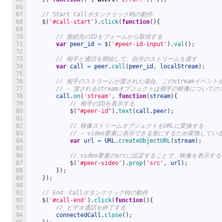
66
67
// Start Callボタンクリック時の動作
68
$
(
'#call-start'
)
.
click
(
function
(
)
{
69
70
// 接続先のIDをフォームから取得する
71
var
peer_id
=
$
(
'#peer-id-input'
)
.
val
(
)
;
72
73
// 相手と通話を開始して、自分のストリームを渡す
74
var
call
=
peer
.
call
(
peer_id
,
localStream
)
;
75
76
// 相手のストリームが渡された場合、このstreamイベント
77
// - 渡されるstreamオブジェクトは相手の映像について
78
call
.
on
(
'stream'
,
function
(
stream
)
{
79
// 相手のIDを表示する
80
$
(
"#peer-id"
)
.
text
(
call
.
peer
)
;
81
82
// 映像ストリームオブジェクトをURLに変換する
83
// - video要素に表示できる形にするため変換してい
84
var
url
=
URL
.
createObjectURL
(
stream
)
;
85
86
// video要素のsrcに設定することで、映像を表示する
87
$
(
'#peer-video'
)
.
prop
(
'src'
,
url
)
;
88
}
)
;
89
}
)
;
90
91
// End　Callボタンクリック時の動作
92
$
(
'#call-end'
)
.
click
(
function
(
)
{
93
// ビデオ通話を終了する
94
connectedCall
.
close
(
)
;