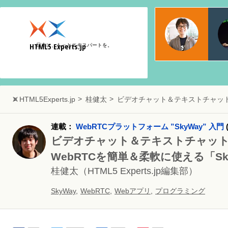
物江
日本マ
HTML5 Experts.jp
日本に、もっとエキスパートを。
Web
HTML5Experts.jp
桂健太
ビデオチャット＆テキストチャット作
連載：
WebRTCプラットフォーム ”SkyWay” 入門
(
ビデオチャット＆テキストチャッ
WebRTCを簡単＆柔軟に使える「S
桂健太
（HTML5 Experts.jp編集部）
SkyWay
,
WebRTC
,
Webアプリ
,
プログラミング