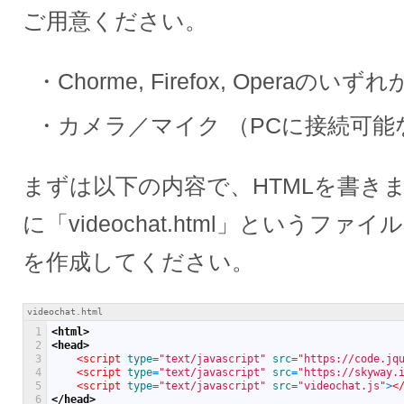
ご用意ください。
Chorme, Firefox, Operaの
カメラ／マイク （PCに接続可能
まずは以下の内容で、HTMLを書き
に「videochat.html」というファ
を作成してください。
videochat.html
1
<html>
2
<head>
3
<script 
type
=
"text/javascript"
src
=
"https://code.jq
4
<script 
type
=
"text/javascript"
src
=
"https://skyway.
5
<script 
type
=
"text/javascript"
src
=
"videochat.js"
>
<
6
</head>