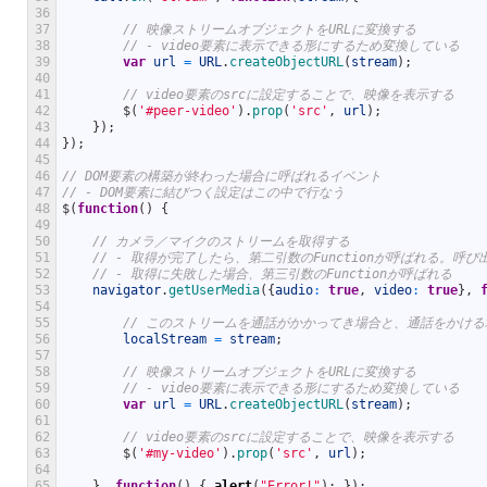
36
37
// 映像ストリームオブジェクトをURLに変換する
38
// - video要素に表示できる形にするため変換している
39
var
url
=
URL
.
createObjectURL
(
stream
)
;
40
41
// video要素のsrcに設定することで、映像を表示する
42
$
(
'#peer-video'
)
.
prop
(
'src'
,
url
)
;
43
}
)
;
44
}
)
;
45
46
// DOM要素の構築が終わった場合に呼ばれるイベント
47
// - DOM要素に結びつく設定はこの中で行なう
48
$
(
function
(
)
{
49
50
// カメラ／マイクのストリームを取得する
51
// - 取得が完了したら、第二引数のFunctionが呼ばれる。
52
// - 取得に失敗した場合、第三引数のFunctionが呼ばれる
53
navigator
.
getUserMedia
(
{
audio
:
true
,
video
:
true
}
,
54
55
// このストリームを通話がかかってき場合と、通話をかけ
56
localStream
=
stream
;
57
58
// 映像ストリームオブジェクトをURLに変換する
59
// - video要素に表示できる形にするため変換している
60
var
url
=
URL
.
createObjectURL
(
stream
)
;
61
62
// video要素のsrcに設定することで、映像を表示する
63
$
(
'#my-video'
)
.
prop
(
'src'
,
url
)
;
64
65
}
,
function
(
)
{
alert
(
"Error!"
)
;
}
)
;