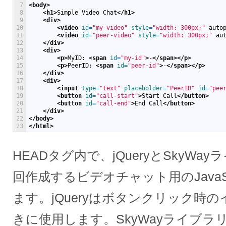
7
<body>
8
<h1>
Simple Video Chat
</h1>
9
<div>
10
<video 
id
=
"my-video"
style
=
"width: 300px;"
auto
11
<video 
id
=
"peer-video"
style
=
"width: 300px;"
au
12
</div>
13
<div>
14
<p>
MyID: 
<span 
id
=
"my-id"
>
-
</span>
</p>
15
<p>
PeerID: 
<span 
id
=
"peer-id"
>
-
</span>
</p>
16
</div>
17
<div>
18
<input 
type
=
"text"
placeholder
=
"PeerID"
id
=
"pee
19
<button 
id
=
"call-start"
>
Start Call
</button>
20
<button 
id
=
"call-end"
>
End Call
</button>
21
</div>
22
</body>
23
</html>
HEADタグ内で、jQueryとSkyW
回作成するビデオチャット用のJavaS
ます。jQueryはボタンクリック時
きに使用します。SkyWayライブ