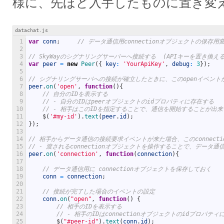
様に、先ほど入手したものに置き変
datachat.js
1
var
conn
;
// データ通信用connectionオブジェクトの保存用
2
3
// SkyWayのシグナリングサーバーへ接続する  (APIキーを置き換
4
var
peer
=
new
Peer
(
{
key
:
'YourApiKey'
,
debug
:
3
}
)
;
5
6
// シグナリングサーバへの接続が確立したときに、このopenイベント
7
peer
.
on
(
'open'
,
function
(
)
{
8
// 自分のIDを表示する
9
// - 自分のIDはpeerオブジェクトのidプロパティに存在する
10
// - 相手はこのIDを指定することで、通信を開始することが出来
11
$
(
'#my-id'
)
.
text
(
peer
.
id
)
;
12
}
)
;
13
14
// 相手からデータ通信の接続要求イベントが来た場合、このconnect
15
// - 渡されるconnectionオブジェクトを操作することで、データ通
16
peer
.
on
(
'connection'
,
function
(
connection
)
{
17
18
// データ通信用に connectionオブジェクトを保存しておく
19
conn
=
connection
;
20
21
// 接続が完了した場合のイベントの設定
22
conn
.
on
(
"open"
,
function
(
)
{
23
// 相手のIDを表示する
24
// - 相手のIDはconnectionオブジェクトのidプロパテ
25
$
(
"#peer-id"
)
.
text
(
conn
.
id
)
;