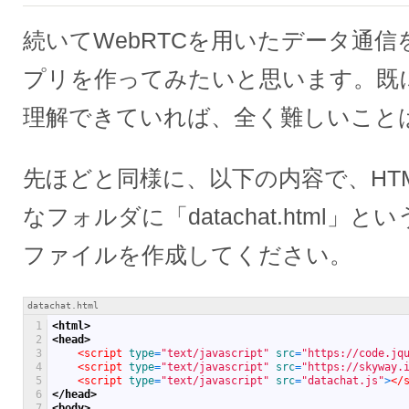
続いてWebRTCを用いたデータ通
プリを作ってみたいと思います。既
理解できていれば、全く難しいこと
先ほどと同様に、以下の内容で、HT
なフォルダに「datachat.html」
ファイルを作成してください。
datachat.html
1
<html>
2
<head>
3
<script 
type
=
"text/javascript"
src
=
"https://code.jq
4
<script 
type
=
"text/javascript"
src
=
"https://skyway.
5
<script 
type
=
"text/javascript"
src
=
"datachat.js"
>
</
6
</head>
7
<body>