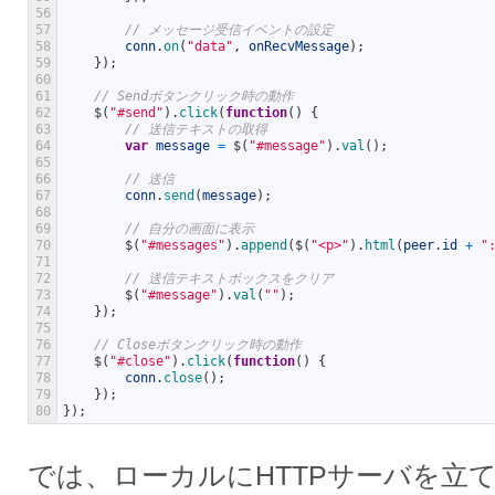
56
57
// メッセージ受信イベントの設定
58
conn
.
on
(
"data"
,
onRecvMessage
)
;
59
}
)
;
60
61
// Sendボタンクリック時の動作
62
$
(
"#send"
)
.
click
(
function
(
)
{
63
// 送信テキストの取得
64
var
message
=
$
(
"#message"
)
.
val
(
)
;
65
66
// 送信
67
conn
.
send
(
message
)
;
68
69
// 自分の画面に表示
70
$
(
"#messages"
)
.
append
(
$
(
"<p>"
)
.
html
(
peer
.
id
+
"
71
72
// 送信テキストボックスをクリア
73
$
(
"#message"
)
.
val
(
""
)
;
74
}
)
;
75
76
// Closeボタンクリック時の動作
77
$
(
"#close"
)
.
click
(
function
(
)
{
78
conn
.
close
(
)
;
79
}
)
;
80
}
)
;
では、ローカルにHTTPサーバを立