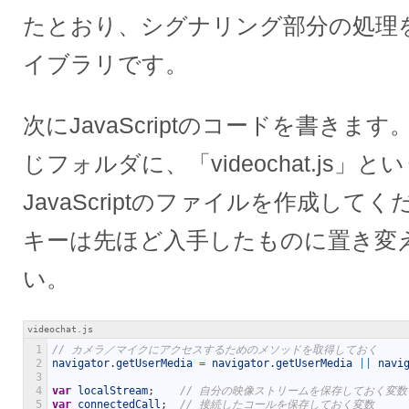
たとおり、シグナリング部分の処理
イブラリです。
次にJavaScriptのコードを書きま
じフォルダに、「videochat.js」
JavaScriptのファイルを作成して
キーは先ほど入手したものに置き変
い。
videochat.js
1
// カメラ／マイクにアクセスするためのメソッドを取得しておく
2
navigator
.
getUserMedia
=
navigator
.
getUserMedia
||
navi
3
4
var
localStream
;
// 自分の映像ストリームを保存しておく変数
5
var
connectedCall
;
// 接続したコールを保存しておく変数