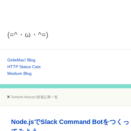
(=^・ω・^=)
GirlieMac! Blog
HTTP Status Cats
Medium Blog
Tomomi Imuraの新着記事一覧
Node.jsでSlack Command Botをつくっ