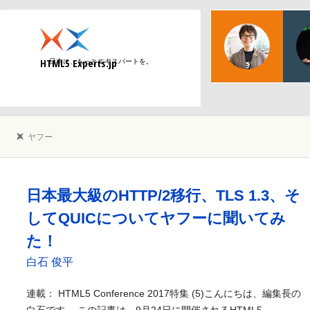
物江
日本マ
HTML5 Experts.jp
日本に、もっとエキスパートを。
Web
ヤフー
日本最大級のHTTP/2移行、TLS 1.3、そ
してQUICについてヤフーに聞いてみ
た！
白石 俊平
連載： HTML5 Conference 2017特集 (5)こんにちは、編集長の