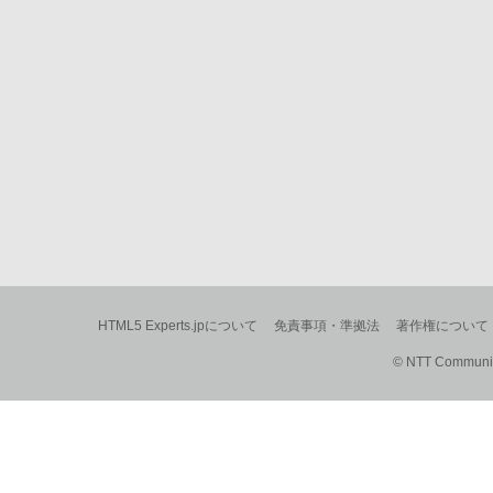
HTML5 Experts.jpについて
免責事項・準拠法
著作権について
© NTT Communica